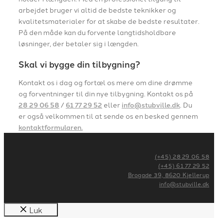
arbejdet bruger vi altid de bedste teknikker og
kvalitetsmaterialer for at skabe de bedste resultater.
På den måde kan du forvente langtidsholdbare
løsninger, der betaler sig i længden.
Skal vi bygge din tilbygning?
Kontakt os i dag og fortæl os mere om dine drømme
og forventninger til din nye tilbygning. Kontakt os på
28 29 06 58
/
61 77 29 52
eller
info@stubville.dk
. Du
er også velkommen til at sende os en besked gennem
kontaktformularen.
(+45) 28 29 06 58
(+45) 61 77 29 52
Brogade 39, 8620 Kjellerup
info@stubville.dk
Luk