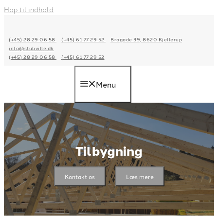
Hop til indhold
(+45) 28 29 06 58
(+45) 61 77 29 52
Brogade 39, 8620 Kjellerup
info@stubville.dk
(+45) 28 29 06 58
(+45) 61 77 29 52
Menu
Tilbygning
Kontakt os
Læs mere